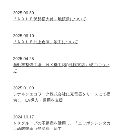
2025.06.30
「ＮＸＬＦ伏見横大路」地鎮祭について
2025.06.10
「ＮＸＬＦ北上倉庫」竣工について
2025.04.25
自動車整備工場「ＮＸ機工(株)札幌支店」竣工につい
て
2025.01.09
シナネンエコワーク株式会社に充電器をリースにて提
供し、EV導入・運用を支援
2024.10.17
ＮＸグループの不動産を活用し、「ニッポンレンタカ
ー静岡駅南口営業所」竣工